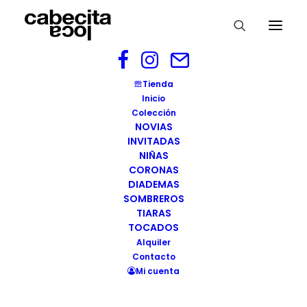
woocommerce-placeholder
Tienda
Inicio
Home
woocommerce-placeholder
Colección
woocommerce-placeholder
NOVIAS
INVITADAS
NIÑAS
CORONAS
DIADEMAS
SOMBREROS
TIARAS
TOCADOS
Alquiler
Contacto
Mi cuenta