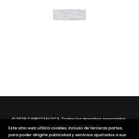
©
2026 CABECITALOCA. Todos los derechos reservados .
Desarrollado por
TONI PAROD
.
Este sitio web utiliza cookies, incluso de terceras partes,
para poder dirigirle publicidad y servicios ajustados a sus