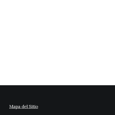
Tocado PARÍS
49,95
€
(IVA incl.)
Mapa del Sitio