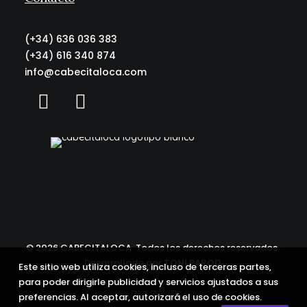
(+34) 636 036 383
(+34) 616 340 874
info@cabecitaloca.com
©
2026 CABECITALOCA. Todos los derechos reservados .
Desarrollado por
TONI PAROD
.
Este sitio web utiliza cookies, incluso de terceras partes,
para poder dirigirle publicidad y servicios ajustados a sus
preferencias. Al aceptar, autorizará el uso de cookies.