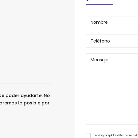
e poder ayudarte. No
aremos lo posible por
He leído y acepto la
política de privaci