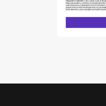
PARLAMENTO EUROPEO Y DEL CONSEJO de 27 de abril 
datos personales y a la libre circulación de estos
web mediante su tratamiento como "Formulario Web
proporciona su información personal. No se ceden 
otros derechos, como se explica en la información