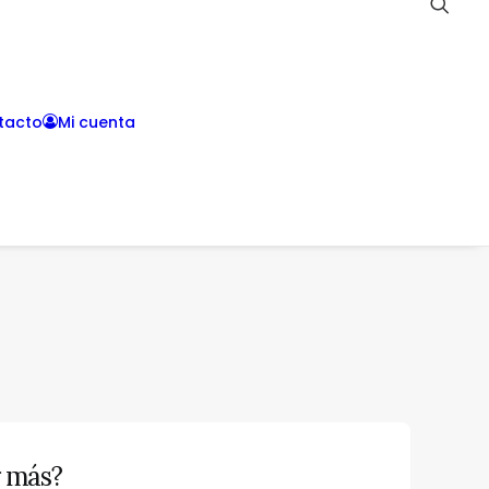
tacto
Mi cuenta
r más?