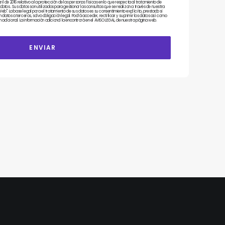
de 2016 relativo a la protección de las personas físicas en lo que respecta al tratamiento de
 datos.. Sus datos son utilizados para gestionar las consultas que se realizan a través de nuestra
". La base legal para el tratamiento de sus datos es su consentimiento explícito, prestado si
datos a terceros, salvo obligación legal. Podrá acceder, rectificar y suprimir los datos así como
 adicional. La información adicional la encontrará en el AVISO LEGAL, de nuestra página web.