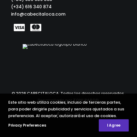
d
e
(+34) 616 340 874
9
info@cabecitaloca.com
,
9
0
€
h
a
s
t
a
1
9
,
©
2026 CABECITALOCA. Todos los derechos reservados .
9
Desarrollado por
TONI PAROD
.
Este sitio web utiliza cookies, incluso de terceras partes,
0
para poder dirigirle publicidad y servicios ajustados a sus
€
preferencias. Al aceptar, autorizará el uso de cookies.
Privacy Preferences
I Agree