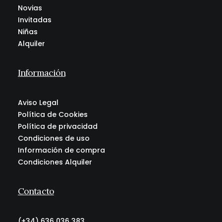
Novias
Este
Invitadas
producto
Niñas
R
Diadema MILAN
9,90
€
-
19,90
€
(IVA incl.)
tiene
Alquiler
a
múltiples
n
variantes.
g
Las
Información
o
opciones
d
se
e
pueden
Aviso Legal
p
elegir
Política de Cookies
r
en
Política de privacidad
e
la
Condiciones de uso
c
página
i
Información de compra
de
o
Condiciones Alquiler
producto
s
:
Contacto
d
e
s
(+34) 636 036 383