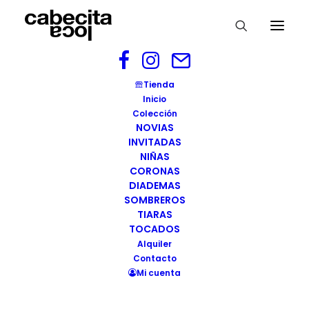
portada-tienda-cabecita-loca
Tienda
Inicio
Home
portada-tienda-cabecita-loca
Colección
portada-tienda-cabecita-loca
NOVIAS
INVITADAS
NIÑAS
CORONAS
DIADEMAS
SOMBREROS
TIARAS
TOCADOS
Alquiler
Contacto
Mi cuenta