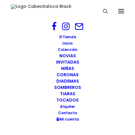
cabecitaloca-tocados-portada
Tienda
Inicio
Home
cabecitaloca-tocados-portada
Colección
cabecitaloca-tocados-portada
NOVIAS
INVITADAS
NIÑAS
CORONAS
DIADEMAS
SOMBREROS
TIARAS
TOCADOS
Alquiler
Contacto
Mi cuenta