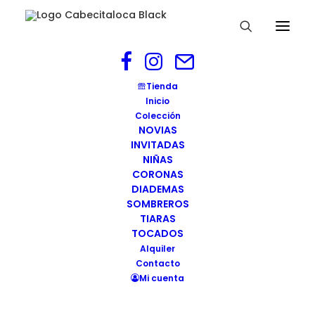
tocado-invitada-modelo-3-3
Tienda
Inicio
Home
INICIO
tocado-invitada-modelo-3-3
Colección
NOVIAS
INVITADAS
NIÑAS
CORONAS
DIADEMAS
SOMBREROS
TIARAS
TOCADOS
Alquiler
Contacto
Mi cuenta