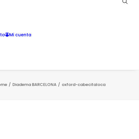
to
Mi cuenta
ome
Diadema BARCELONA
oxford-cabecitaloca