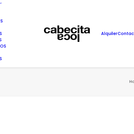
AS
S
Alquiler
Contac
S
ROS
S
H