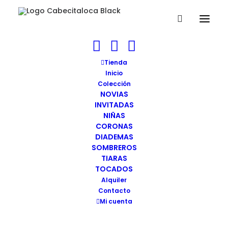
Sombrero NANTES Cabecitaloca (6)
Tienda
Inicio
Home
Sombrero NANTES
Colección
Sombrero NANTES Cabecitaloca (6)
NOVIAS
INVITADAS
NIÑAS
CORONAS
DIADEMAS
SOMBREROS
Sombrero NANTES
TIARAS
Cabecitaloca (6)
TOCADOS
Alquiler
Contacto
07/08/2020
|
BY
WEBMASTER
Mi cuenta