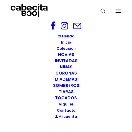
Tocado VARSOVIA CAbecitaloca
Tienda
Inicio
Home
Tocado VARSOVIA
Colección
Tocado VARSOVIA CAbecitaloca
NOVIAS
INVITADAS
NIÑAS
CORONAS
DIADEMAS
SOMBREROS
Tocado VARSOVIA
TIARAS
CAbecitaloca
TOCADOS
Alquiler
Contacto
07/08/2020
|
BY
WEBMASTER
Mi cuenta