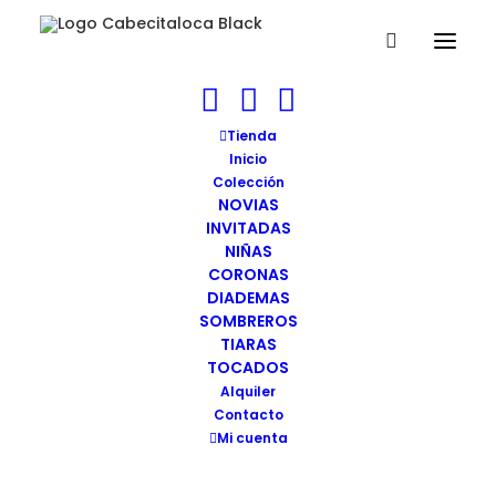
Tiara MELK Cabecitaloca
Tienda
Inicio
Home
Tiara MELK
Tiara MELK Cabecitaloca
Colección
NOVIAS
INVITADAS
NIÑAS
CORONAS
DIADEMAS
Tiara MELK Cabecitaloca
SOMBREROS
TIARAS
04/08/2020
|
BY
WEBMASTER
TOCADOS
Alquiler
Contacto
Mi cuenta
Tiara MELK Cabecitaloca