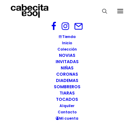
Diadema Turin. Cabecitaloca (2)
Tienda
Inicio
Home
Diadema TURIN
Colección
Diadema Turin. Cabecitaloca (2)
NOVIAS
INVITADAS
NIÑAS
CORONAS
DIADEMAS
SOMBREROS
TIARAS
TOCADOS
Alquiler
Contacto
Mi cuenta