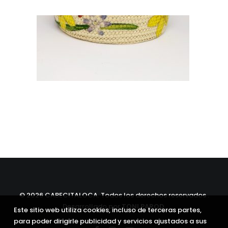
©
2026 CABECITALOCA. Todos los derechos reservados .
Desarrollado por
TONI PAROD
.
Este sitio web utiliza cookies, incluso de terceras partes,
para poder dirigirle publicidad y servicios ajustados a sus