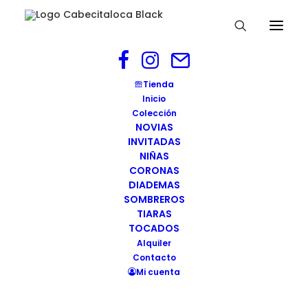
Tiara joya Salzburgo.cabecitaloca (4)
Tienda
Inicio
Home
Tiara SALZBURGO
Colección
Tiara joya Salzburgo.cabecitaloca (4)
NOVIAS
INVITADAS
NIÑAS
CORONAS
DIADEMAS
SOMBREROS
TIARAS
TOCADOS
Alquiler
Contacto
Mi cuenta