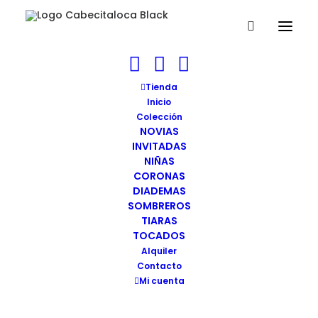
Diadema Venecia verde.Cabecitaloca
Tienda
(3)
Inicio
Colección
Home
Diadema VENECIA - NEGRO
NOVIAS
Diadema Venecia verde.Cabecitaloca (3)
INVITADAS
NIÑAS
CORONAS
DIADEMAS
SOMBREROS
TIARAS
TOCADOS
Alquiler
Contacto
Mi cuenta