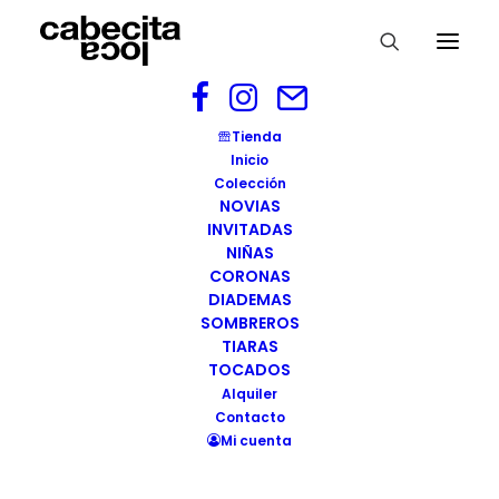
Diadema padua negro pluma
Tienda
cabecitaloca
Inicio
Colección
Home
Diadema PADUA
NOVIAS
Diadema padua negro pluma cabecitaloca
INVITADAS
NIÑAS
CORONAS
DIADEMAS
SOMBREROS
TIARAS
Diadema padua negro
TOCADOS
pluma cabecitaloca
Alquiler
Contacto
Mi cuenta
11/06/2020
|
BY
WEBMASTER