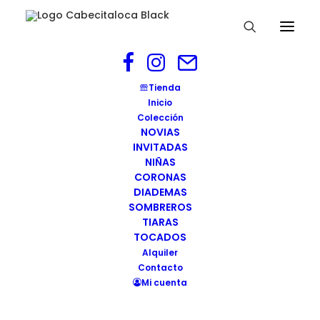
Diadema Padua negro. cabecita loca
Tienda
(2)
Inicio
Colección
Home
Diadema PADUA
NOVIAS
Diadema Padua negro. cabecita loca (2)
INVITADAS
NIÑAS
CORONAS
DIADEMAS
SOMBREROS
TIARAS
TOCADOS
Alquiler
Contacto
Mi cuenta