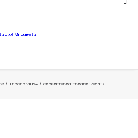
tacto
Mi cuenta
me
Tocado VILNA
cabecitaloca-tocado-vilna-7