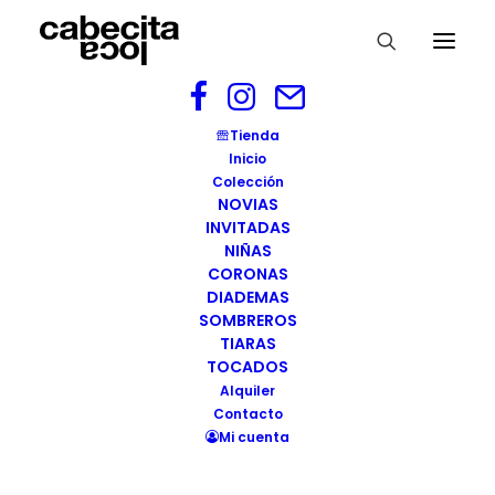
cabecitaloca-tocado-berlin-2
Tienda
Inicio
Home
Tocado BERLÍN
Colección
cabecitaloca-tocado-berlin-2
NOVIAS
INVITADAS
NIÑAS
CORONAS
DIADEMAS
SOMBREROS
TIARAS
TOCADOS
Alquiler
Contacto
Mi cuenta