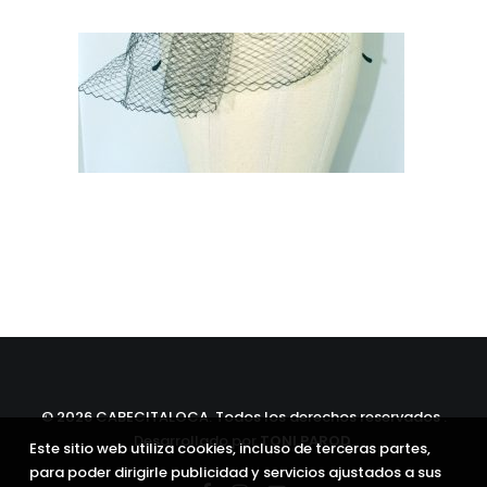
©
2026 CABECITALOCA. Todos los derechos reservados .
Desarrollado por
TONI PAROD
.
Este sitio web utiliza cookies, incluso de terceras partes,
para poder dirigirle publicidad y servicios ajustados a sus